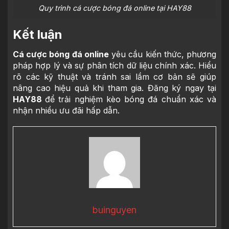
Quy trình cá cược bóng đá online tại HAY88
Kết luận
Cá cược bóng đá online
yêu cầu kiến thức, phương
pháp hợp lý và sự phân tích dữ liệu chính xác. Hiểu
rõ các kỹ thuật và tránh sai lầm cơ bản sẽ giúp
nâng cao hiệu quả khi tham gia. Đăng ký ngay tại
HAY88
để trải nghiệm kèo bóng đá chuẩn xác và
nhận nhiều ưu đãi hấp dẫn.
buinguyen