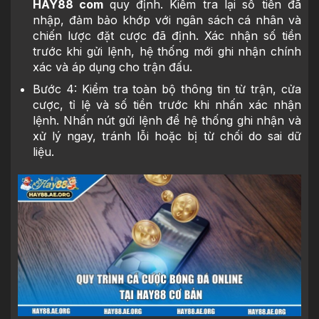
HAY88 com
quy định. Kiểm tra lại số tiền đã
nhập, đảm bảo khớp với ngân sách cá nhân và
chiến lược đặt cược đã định. Xác nhận số tiền
trước khi gửi lệnh, hệ thống mới ghi nhận chính
xác và áp dụng cho trận đấu.
Bước 4: Kiểm tra toàn bộ thông tin từ trận, cửa
cược, tỉ lệ và số tiền trước khi nhấn xác nhận
lệnh. Nhấn nút gửi lệnh để hệ thống ghi nhận và
xử lý ngay, tránh lỗi hoặc bị từ chối do sai dữ
liệu.