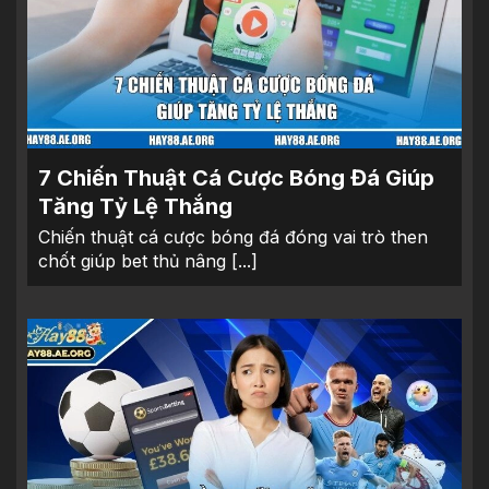
7 Chiến Thuật Cá Cược Bóng Đá Giúp
Tăng Tỷ Lệ Thắng
Chiến thuật cá cược bóng đá đóng vai trò then
chốt giúp bet thủ nâng [...]