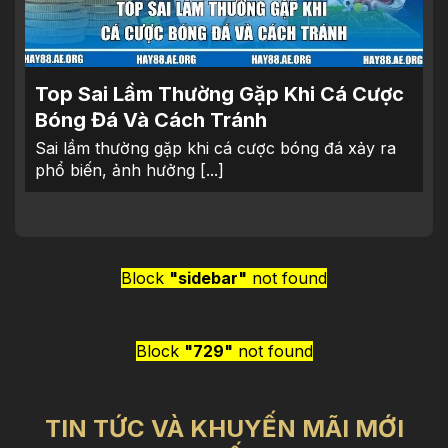
Top Sai Lầm Thường Gặp Khi Cá Cược
Bóng Đá Và Cách Tránh
Sai lầm thường gặp khi cá cược bóng đá xảy ra
phổ biến, ảnh hưởng [...]
Block
"sidebar"
not found
Block
"729"
not found
TIN TỨC VÀ KHUYẾN MÃI MỚI