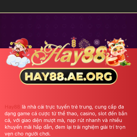
Hay88
là nhà cái trực tuyến trẻ trung, cung cấp đa
dạng game cá cược từ thể thao, casino, slot đến bắn
cá, với giao diện mượt mà, nạp rút nhanh và nhiều
khuyến mãi hấp dẫn, đem lại trải nghiệm giải trí trọn
vẹn cho người chơi.