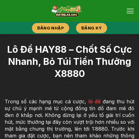
Chuyển
đến
nội
dung
ĐĂNG NHẬP
ĐĂNG KÝ
Lô Đề HAY88 – Chốt Số Cực
Nhanh, Bỏ Túi Tiền Thưởng
X8880
Trong số các hạng mục cá cược,
lô đề
đang thu hút
sự chú ý mạnh mẽ từ cộng đồng tín đồ đam mê đỏ
đen ở khắp nơi. Không dừng lại ở yếu tố giải trí cuốn
hút, mức thưởng tại đây còn vượt trội hơn nhiều so với
mặt bằng chung thị trường, lên tới 1:8880. Trước khi
tham gia đặt cược, bạn nên tham khảo những thông