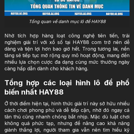
Tổng quan về danh mục lô đề HAY88
Nhờ tích hợp hàng loạt công nghệ tiên tiến, trải
nghiệm giải trí với xổ số tại HAY88 com trở nên dễ
dàng và tiện lợi hơn bao giờ hết. Trong tương lai, nền
tảng sẽ tiếp tục mở rộng quy mô hoạt động, mang đến
nhiều lựa chọn cược đa dạng cùng mức thưởng ngày
càng hấp dẫn dành cho khách hàng.
Tổng hợp các loại hình lô đề phổ
biến nhất HAY88
Ở thời điểm hiện tại, hình thức giải trí này sở hữu nhiều
cách chơi phong phú và dễ tiếp cận, nhờ đó ngay cả
tân thủ cũng nhanh chóng bắt nhịp. Mặc dù luật chơi
không quá phức tạp, nhưng để nâng cao khả năng
giành thắng lợi, người tham gia vẫn nên tìm hiểu kỹ