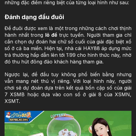
những đặc điểm riêng biệt của từng loại hình như sau:
Đánh dạng đầu đuôi
Đề đuôi được xem là một trong những cách chơi thịnh
hành nhất trong
lô đề
trực tuyến. Người tham gia chỉ
cần chọn dự đoán hai chữ số cuối của giải đặc biệt xổ
số ở cả ba miền. Hiện tại, nhà cái HAY88 áp dụng mức
trả thưởng hấp dẫn lên tới 1:99 cho hình thức này, nhờ
đó thu hút đông đảo khách hàng tham gia.
Ngược lại, đề đầu tuy không phổ biến bằng nhưng
vẫn mang nét thú vị riêng. Với loại hình này, người
chơi sẽ dự đoán dựa trên kết quả bốn cặp số của giải
7 XSMB hoặc dựa vào con số ở giải 8 của XSMN,
XSMT.