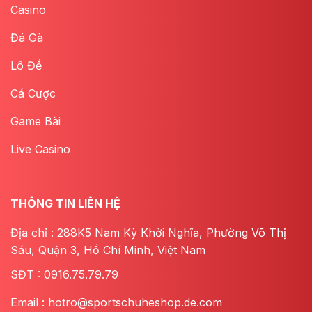
Casino
Đá Gà
Lô Đề
Cá Cược
Game Bài
Live Casino
THÔNG TIN LIÊN HỆ
Địa chỉ : 288K5 Nam Kỳ Khởi Nghĩa, Phường Võ Thị
Sáu, Quận 3, Hồ Chí Minh, Việt Nam
SĐT : 0916.75.79.79
Email :
hotro@sportschuheshop.de.com