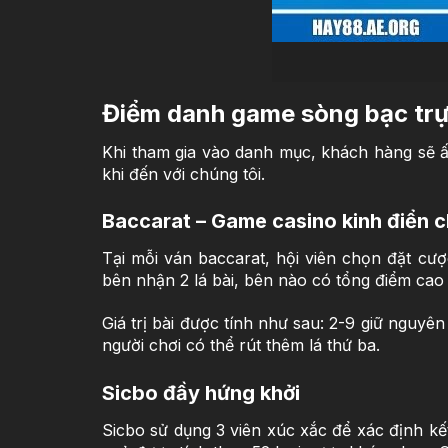
Điểm danh game sòng bạc trự
Khi tham gia vào danh mục, khách hàng sẽ ấ
khi đến với chúng tôi.
Baccarat – Game casino kinh điển c
Tại mỗi ván baccarat, hội viên chọn đặt cượ
bên nhận 2 lá bài, bên nào có tổng điểm cao 
Giá trị bài được tính như sau: 2-9 giữ nguyên 
người chơi có thể rút thêm lá thứ ba.
Sicbo đầy hứng khởi
Sicbo sử dụng 3 viên xúc xắc để xác định kết