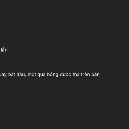
lần.
uay bắt đầu, một quả bóng được thả trên bàn