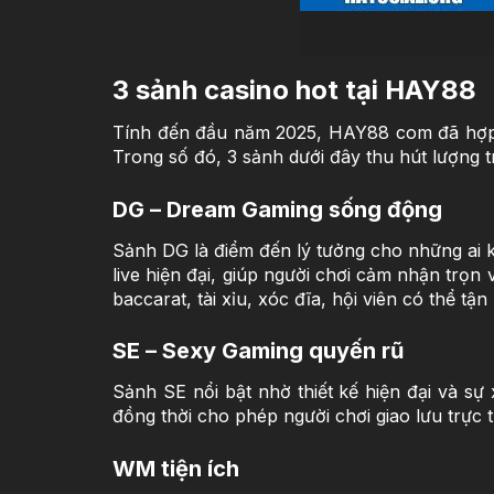
3 sảnh casino hot tại HAY88
Tính đến đầu năm 2025, HAY88 com đã hợp t
Trong số đó, 3 sảnh dưới đây thu hút lượng tr
DG – Dream Gaming sống động
Sảnh DG là điểm đến lý tưởng cho những ai 
live hiện đại, giúp người chơi cảm nhận trọn
baccarat, tài xỉu, xóc đĩa, hội viên có thể tậ
SE – Sexy Gaming quyến rũ
Sảnh SE nổi bật nhờ thiết kế hiện đại và sự 
đồng thời cho phép người chơi giao lưu trực 
WM tiện ích