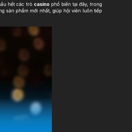
hầu hết các trò
casino
phổ biến tại đây, trong
g sản phẩm mới nhất, giúp hội viên luôn tiếp