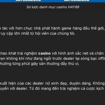
Sơ lược danh mục casino HAY88
ác với hơn chục nhà phát hành game hàng đầu thế giới,
uy cập lớn nhất từ hội viên của chúng tôi.
khao khát trải nghiệm
casino
với hình ảnh sắc nét và chân
 vẹn không khí như đang ngồi trước dealer tại sòng bạc of
n hưởng từng phút giây săn thưởng đầy thú vị.
xuất hiện của các dealer nữ xinh đẹp, duyên dáng. Không gi
tuyến với dealer. Từ đó mang đến trải nghiệm cá cược kịch