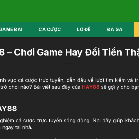
GAME BÀI
CÁ CƯỢC
LÔ ĐỀ
ĐÁ GÀ
 – Chơi Game Hay Đổi Tiền Thậ
nh vực cá cược trực tuyến, dẫn đầu về lượt tìm kiếm và 
 trò chơi nào? Bài viết sau đây của
HAY88
sẽ gợi ý cho bạn
HAY88
ghiệm cá cược trực tuyến sống động. Nơi đây giúp khác
 ngay tại nhà.