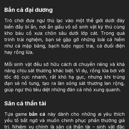
Bắn cá đại dương
Trò chơi đưa ngư thủ lạc vào một thế giới dưới đáy
biển đầy bí ẩn, nơi ẩn giấu vô số sinh vật kỳ thú cùng
kho báu cổ xưa chôn sâu dưới lớp cát. Trong quá
trình trải nghiệm, bạn sẽ gặp gỡ những loài cá hiếm
như cá mập băng, bạch tuộc ngọc trai, cá đuối điện
hay rồng lửa.
Mỗi sinh vật đều sở hữu cách di chuyển riêng và khả
năng chịu sát thương khác biệt. Ví dụ, rồng lửa bơi với
tốc độ cực nhanh, rất khó hạ gục, nhưng khi trúng
đạn sẽ nổ tung, tạo ra làn sóng sát thương lan rộng,
giúp ngư thủ tiêu diệt những đàn cá nhỏ xung quanh.
Săn cá thần tài
Tựa game
bắn cá
này dành cho những ai yêu thích
yếu tố bất ngờ và muốn chinh phục phần thưởng giá
trị. Nhiệm vụ chính là săn cá thần tài – sinh vật đặc