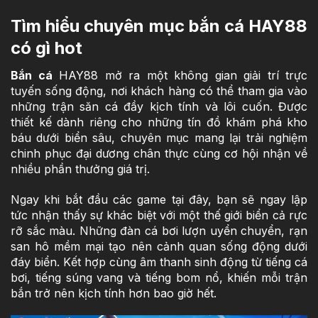
Tìm hiểu chuyên mục bắn cá HAY88
có gì hot
Bắn cá
HAY88 mở ra một không gian giải trí trực
tuyến sống động, nơi khách hàng có thể tham gia vào
những trận săn cá đầy kịch tính và lôi cuốn. Được
thiết kế dành riêng cho những tín đồ khám phá kho
báu dưới biển sâu, chuyên mục mang lại trải nghiệm
chinh phục đại dương chân thực cùng cơ hội nhận về
nhiều phần thưởng giá trị.
Ngay khi bắt đầu các game tại đây, bạn sẽ ngay lập
tức nhận thấy sự khác biệt với một thế giới biển cả rực
rỡ sắc màu. Những đàn cá bơi lượn uyển chuyển, rạn
san hô mềm mại tạo nên cảnh quan sống động dưới
đáy biển. Kết hợp cùng âm thanh sinh động từ tiếng cá
bơi, tiếng súng vang và tiếng bom nổ, khiến mỗi trận
bắn trở nên kịch tính hơn bao giờ hết.