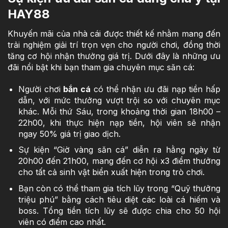
HAY88
Khuyến mãi của nhà cái được thiết kế nhằm mang đến
trải nghiệm giải trí trọn vẹn cho người chơi, đồng thời
tăng cơ hội nhận thưởng giá trị. Dưới đây là những ưu
đãi nổi bật khi bạn tham gia chuyên mục săn cá:
Người chơi
bắn cá
có thể nhận ưu đãi nạp tiền hấp
dẫn, với mức thưởng vượt trội so với chuyên mục
khác. Mỗi thứ Sáu, trong khoảng thời gian 18h00 –
22h00, khi thực hiện nạp tiền, hội viên sẽ nhận
ngay 50% giá trị giao dịch.
Sự kiện “Giờ vàng săn cá” diễn ra hằng ngày từ
20h00 đến 21h00, mang đến cơ hội x3 điểm thưởng
cho tất cả sinh vật biển xuất hiện trong trò chơi.
Bạn còn có thể tham gia tích lũy trong “Quỹ thưởng
triệu phú” bằng cách tiêu diệt các loài cá hiếm và
boss. Tổng tiền tích lũy sẽ được chia cho 50 hội
viên có điểm cao nhất.