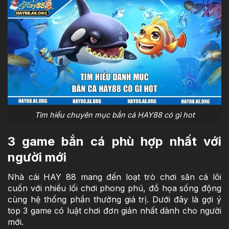
Tìm hiểu chuyên mục bắn cá HAY88 có gì hot
3 game bắn cá phù hợp nhất với
người mới
Nhà cái HAY 88 mang đến loạt trò chơi săn cá lôi
cuốn với nhiều lối chơi phong phú, đồ họa sống động
cùng hệ thống phần thưởng giá trị. Dưới đây là gợi ý
top 3 game có luật chơi đơn giản nhất dành cho người
mới.